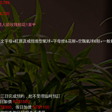
3,799
4,720
人節玫瑰鮮花1束🌹
 1314英文字母+紅唇及戒指造型氣球+字母燈&花辮+空飄氣球6顆+一
住前三日完成預約，恕不受理臨時預訂
假日加價
NT$1500
T$300
、假日加價
NT$1100