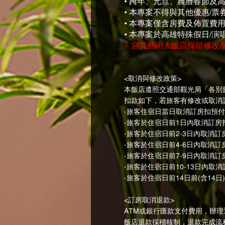
• 跨年、元旦、農曆春節及
• 本專案不得與其他優惠/票
• 本專案僅含房費及佈置費
• 本專案於高雄特殊假日/
※ 宮賞藝術大飯店保留修改
<取消與修改政策>
本飯店遵照交通部觀光局「各別
扣款如下，若旅客有修改或取消
-旅客住宿日當日取消訂房扣預付
-旅客於住宿日前1日內取消訂房
-旅客於住宿日前2-3日內取消訂
-旅客於住宿日前4-6日內取消訂
-旅客於住宿日前7-9日內取消訂
-旅客於住宿日前10-13日內取
-旅客於住宿日前14日前(含14
<訂房取消退款>
ATM或銀行匯款支付費用，辦理
飯店退款採稽核制，退款完成流程