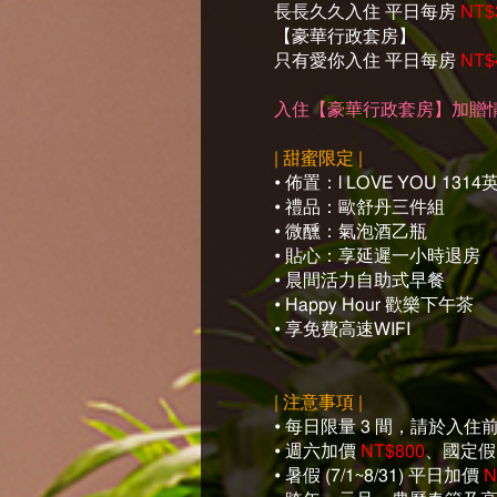
長長久久入住 平日每房
NT$
【豪華行政套房】
只有愛你入住 平日每房
NT$
入住【豪華行政套房】加贈情
| 甜蜜限定 |
• 佈置：l LOVE YOU
• 禮品：歐舒丹三件組
• 微醺：氣泡酒乙瓶
• 貼心：享延遲一小時退房
• 晨間活力自助式早餐
• Happy Hour 歡樂下午茶
• 享免費高速WIFI
| 注意事項 |
• 每日限量 3 間，請於入
• 週六加價
NT$800
、國定
• 暑假 (7/1~8/31) 平日加價
N