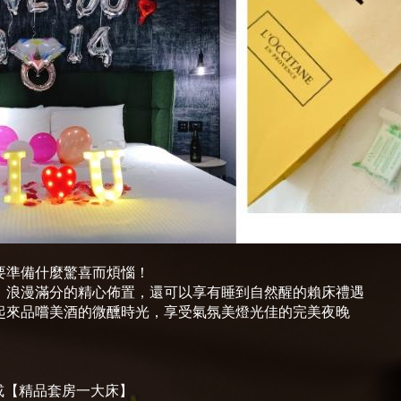
要準備什麼驚喜而煩惱！
、浪漫滿分的精心佈置，還可以享有睡到自然醒的賴床禮遇
起來品嚐美酒的微醺時光，享受氣氛美燈光佳的完美夜晚
 或【精品套房一大床】