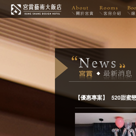
【優惠專案】
520甜蜜