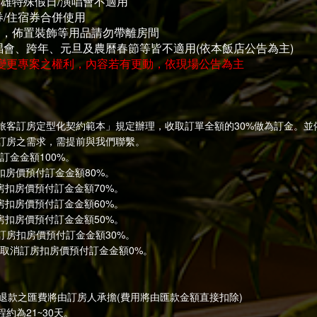
高雄特殊假日/演唱會不適用
券/住宿券合併使用
用，佈置裝飾等用品請勿帶離房間
演唱會、跨年、元旦及農曆春節等皆不適用(依本飯店公告為主)
/變更專案之權利，內容若有更動，依現場公告為主
旅客訂房定型化契約範本」規定辦理，收取訂單全額的30%做為訂金。並
訂房之需求，需提前與我們聯繫。
訂金金額100%。
扣房價預付訂金金額80%。
房扣房價預付訂金金額70%。
房扣房價預付訂金金額60%。
房扣房價預付訂金金額50%。
消訂房扣房價預付訂金金額30%。
日)取消訂房扣房價預付訂金金額0%。
退款之匯費將由訂房人承擔(費用將由匯款金額直接扣除)
約為21~30天。