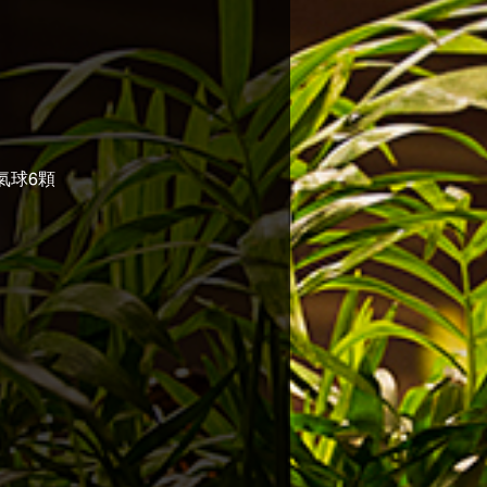
般氣球6顆